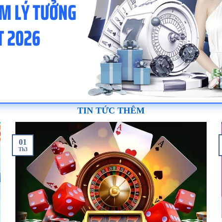
TIN TỨC THÊM
Sân chơi cá cược LLWIN là địa điểm lý tưởng nhất 2026
01
g nhiều ưu điểm lớn
Th3
ỗ đứng giữa hàng loạt nền tảng cá cược trực tuyến. Sân chơi ghi điểm
 tham gia.
 nghiệm