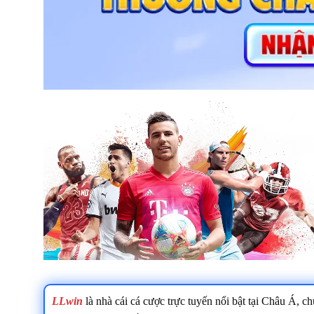
LLwin
là nhà cái cá cược trực tuyến nổi bật tại Châu Á, c