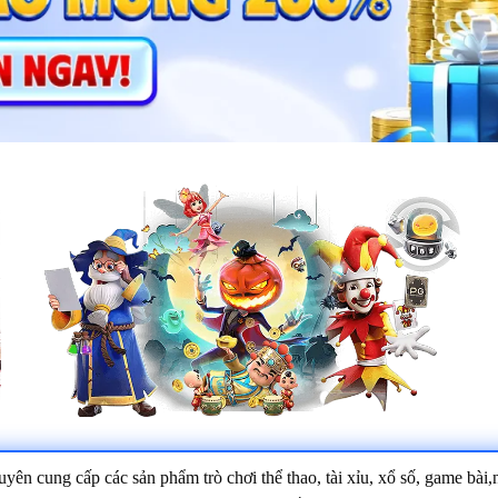
huyên cung cấp các sản phẩm trò chơi thể thao, tài xỉu, xổ số, game b