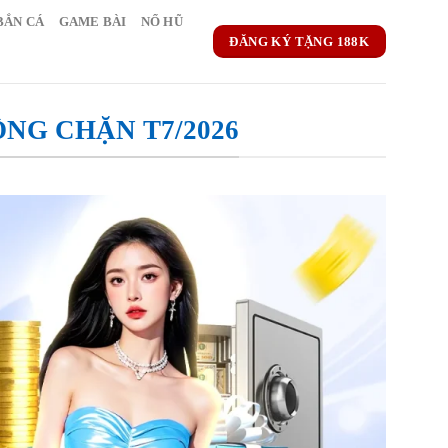
BẮN CÁ
GAME BÀI
NỔ HŨ
ĐĂNG KÝ TẶNG 188K
NG CHẶN T7/2026