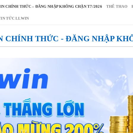
IN CHÍNH THỨC – ĐĂNG NHẬP KHÔNG CHẶN T7/2026
THỂ THAO
TIN TỨC LLWIN
N CHÍNH THỨC - ĐĂNG NHẬP KHÔ