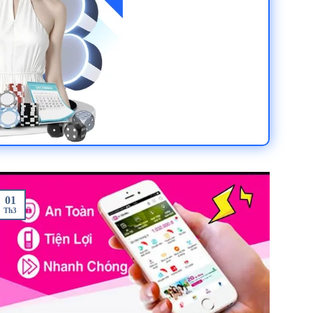
01
Th3
 nhờ cách đầu tư đồng bộ từ giao diện, bảo mật cho đến