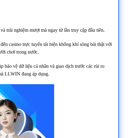
à trải nghiệm mượt mà ngay từ lần truy cập đầu tiên.
đến casino trực tuyến tái hiện không khí sòng bài thật với
ười chơi trong nước.
p bảo vệ dữ liệu cá nhân và giao dịch trước các rủi ro
ế mà LLWIN đang áp dụng.